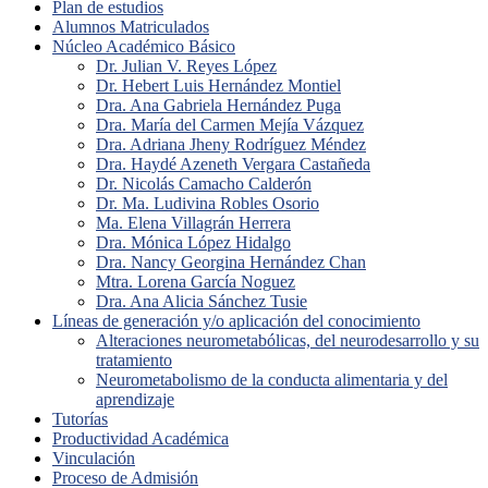
Plan de estudios
Alumnos Matriculados
Núcleo Académico Básico
Dr. Julian V. Reyes López
Dr. Hebert Luis Hernández Montiel
Dra. Ana Gabriela Hernández Puga
Dra. María del Carmen Mejía Vázquez
Dra. Adriana Jheny Rodríguez Méndez
Dra. Haydé Azeneth Vergara Castañeda
Dr. Nicolás Camacho Calderón
Dr. Ma. Ludivina Robles Osorio
Ma. Elena Villagrán Herrera
Dra. Mónica López Hidalgo
Dra. Nancy Georgina Hernández Chan
Mtra. Lorena García Noguez
Dra. Ana Alicia Sánchez Tusie
Líneas de generación y/o aplicación del conocimiento
Alteraciones neurometabólicas, del neurodesarrollo y su
tratamiento
Neurometabolismo de la conducta alimentaria y del
aprendizaje
Tutorías
Productividad Académica
Vinculación
Proceso de Admisión