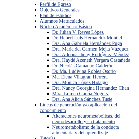
Perfil de Egreso
Objetivos Generales
Plan de estudios
Alumnos Matriculados
Núcleo Académico Básico
Dr. Julian V. Reyes López
Dr. Hebert Luis Hernández Montiel
Dra. Ana Gabriela Hernández Puga
Dra. María del Carmen Mejía Vázquez
Dra. Adriana Jheny Rodríguez Méndez
Dra. Haydé Azeneth Vergara Castañeda
Dr. Nicolás Camacho Calderón
Dr. Ma. Ludivina Robles Osorio
Ma. Elena Villagrán Herrera
Dra. Mónica López Hidalgo
Dra. Nancy Georgina Hernández Chan
Mtra. Lorena García Noguez
Dra. Ana Alicia Sánchez Tusie
Líneas de generación y/o aplicación del
conocimiento
Alteraciones neurometabólicas, del
neurodesarrollo y su tratamiento
Neurometabolismo de la conducta
alimentaria y del aprendizaje
Tutorías