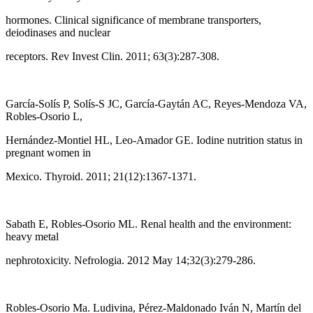
hormones. Clinical significance of membrane transporters,
deiodinases and nuclear
receptors. Rev Invest Clin. 2011; 63(3):287-308.
García-Solís P, Solís-S JC, García-Gaytán AC, Reyes-Mendoza VA,
Robles-Osorio L,
Hernández-Montiel HL, Leo-Amador GE. Iodine nutrition status in
pregnant women in
Mexico. Thyroid. 2011; 21(12):1367-1371.
Sabath E, Robles-Osorio ML. Renal health and the environment:
heavy metal
nephrotoxicity. Nefrologia. 2012 May 14;32(3):279-286.
Robles-Osorio Ma. Ludivina, Pérez-Maldonado Iván N, Martín del