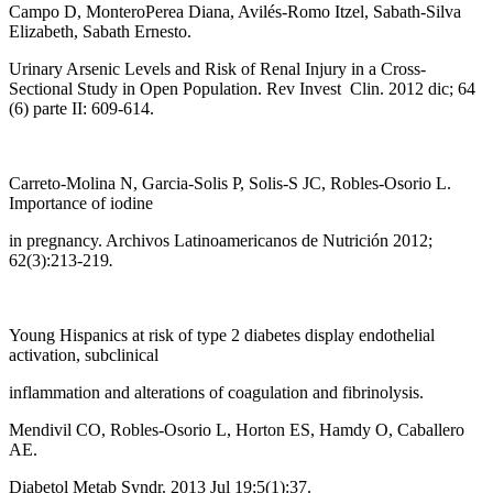
Campo D, MonteroPerea Diana, Avilés-Romo Itzel, Sabath-Silva
Elizabeth, Sabath Ernesto.
Urinary Arsenic Levels and Risk of Renal Injury in a Cross-
Sectional Study in Open Population. Rev Invest Clin. 2012 dic; 64
(6) parte II: 609-614.
Carreto-Molina N, Garcia-Solis P, Solis-S JC, Robles-Osorio L.
Importance of iodine
in pregnancy. Archivos Latinoamericanos de Nutrición 2012;
62(3):213-219
.
Young Hispanics at risk of type 2 diabetes display endothelial
activation, subclinical
inflammation and alterations of coagulation and fibrinolysis.
Mendivil CO, Robles-Osorio L, Horton ES, Hamdy O, Caballero
AE.
Diabetol Metab Syndr. 2013 Jul 19;5(1):37.