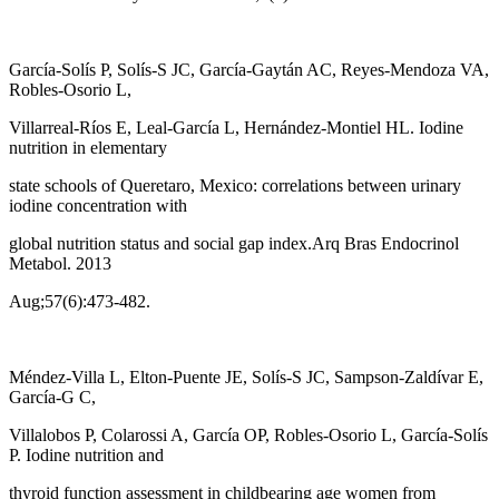
García-Solís P, Solís-S JC, García-Gaytán AC, Reyes-Mendoza VA,
Robles-Osorio L,
Villarreal-Ríos E, Leal-García L, Hernández-Montiel HL. Iodine
nutrition in elementary
state schools of Queretaro, Mexico: correlations between urinary
iodine concentration with
global nutrition status and social gap index.Arq Bras Endocrinol
Metabol. 2013
Aug;57(6):473-482.
Méndez-Villa L, Elton-Puente JE, Solís-S JC, Sampson-Zaldívar E,
García-G C,
Villalobos P, Colarossi A, García OP, Robles-Osorio L, García-Solís
P. Iodine nutrition and
thyroid function assessment in childbearing age women from