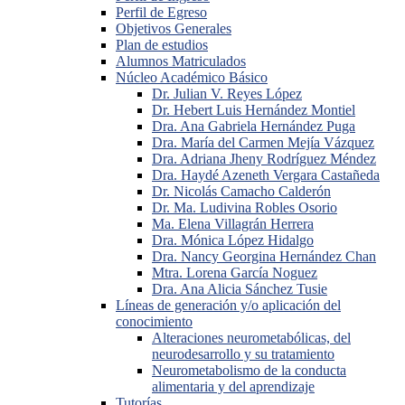
Perfil de Egreso
Objetivos Generales
Plan de estudios
Alumnos Matriculados
Núcleo Académico Básico
Dr. Julian V. Reyes López
Dr. Hebert Luis Hernández Montiel
Dra. Ana Gabriela Hernández Puga
Dra. María del Carmen Mejía Vázquez
Dra. Adriana Jheny Rodríguez Méndez
Dra. Haydé Azeneth Vergara Castañeda
Dr. Nicolás Camacho Calderón
Dr. Ma. Ludivina Robles Osorio
Ma. Elena Villagrán Herrera
Dra. Mónica López Hidalgo
Dra. Nancy Georgina Hernández Chan
Mtra. Lorena García Noguez
Dra. Ana Alicia Sánchez Tusie
Líneas de generación y/o aplicación del
conocimiento
Alteraciones neurometabólicas, del
neurodesarrollo y su tratamiento
Neurometabolismo de la conducta
alimentaria y del aprendizaje
Tutorías