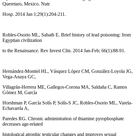
Queretaro, Mexico. Nutr
Hosp. 2014 Jan 1;29(1):204-211.
Robles-Osorio ML, Sabath E. Brief history of lead poisoning: from
Egyptian civilization
to the Renaissance. Rev Invest Clin. 2014 Jan-Feb; 66(1):88-91.
Hernández-Montiel HL, Vásquez López CM, González-Loyola JG,
Vega-Anaya GC,
Villagrán-Herrera ME, Gallegos-Corona MA, Saldaña C, Ramos
Gómez M, García
Horshman P, García Solís P, Solís-S JC, Robles-Osorio ML, Varela-
Echavarría A,
Paredes RG. Chronic administration of thiamine pyrophosphate
decreases age-related
histological atrophic testicular changes and improves sexual