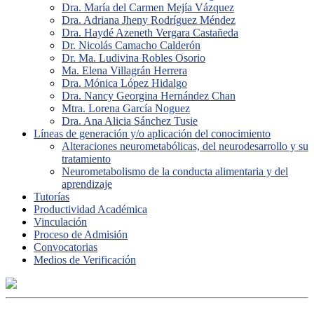
Dra. María del Carmen Mejía Vázquez
Dra. Adriana Jheny Rodríguez Méndez
Dra. Haydé Azeneth Vergara Castañeda
Dr. Nicolás Camacho Calderón
Dr. Ma. Ludivina Robles Osorio
Ma. Elena Villagrán Herrera
Dra. Mónica López Hidalgo
Dra. Nancy Georgina Hernández Chan
Mtra. Lorena García Noguez
Dra. Ana Alicia Sánchez Tusie
Líneas de generación y/o aplicación del conocimiento
Alteraciones neurometabólicas, del neurodesarrollo y su
tratamiento
Neurometabolismo de la conducta alimentaria y del
aprendizaje
Tutorías
Productividad Académica
Vinculación
Proceso de Admisión
Convocatorias
Medios de Verificación