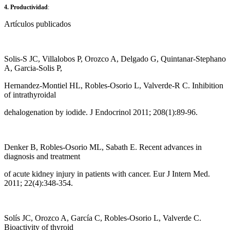
4. Productividad
:
Artículos publicados
Solis-S JC, Villalobos P, Orozco A, Delgado G, Quintanar-Stephano
A, Garcia-Solis P,
Hernandez-Montiel HL, Robles-Osorio L, Valverde-R C. Inhibition
of intrathyroidal
dehalogenation by iodide. J Endocrinol 2011; 208(1):89-96.
Denker B, Robles-Osorio ML, Sabath E. Recent advances in
diagnosis and treatment
of acute kidney injury in patients with cancer. Eur J Intern Med.
2011; 22(4):348-354.
Solís JC, Orozco A, García C, Robles-Osorio L, Valverde C.
Bioactivity of thyroid