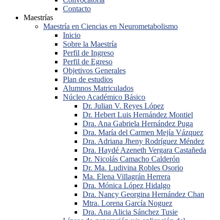
Contacto
Maestrías
Maestría en Ciencias en Neurometabolismo
Inicio
Sobre la Maestría
Perfil de Ingreso
Perfil de Egreso
Objetivos Generales
Plan de estudios
Alumnos Matriculados
Núcleo Académico Básico
Dr. Julian V. Reyes López
Dr. Hebert Luis Hernández Montiel
Dra. Ana Gabriela Hernández Puga
Dra. María del Carmen Mejía Vázquez
Dra. Adriana Jheny Rodríguez Méndez
Dra. Haydé Azeneth Vergara Castañeda
Dr. Nicolás Camacho Calderón
Dr. Ma. Ludivina Robles Osorio
Ma. Elena Villagrán Herrera
Dra. Mónica López Hidalgo
Dra. Nancy Georgina Hernández Chan
Mtra. Lorena García Noguez
Dra. Ana Alicia Sánchez Tusie