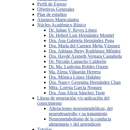
Perfil de Egreso
Objetivos Generales
Plan de estudios
Alumnos Matriculados
Núcleo Académico Básico
Dr. Julian V. Reyes López
Dr. Hebert Luis Hernández Montiel
Dra. Ana Gabriela Hernández Puga
Dra. María del Carmen Mejía Vázquez
Dra. Adriana Jheny Rodríguez Méndez
Dra. Haydé Azeneth Vergara Castañeda
Dr. Nicolás Camacho Calderón
Dr. Ma. Ludivina Robles Osorio
Ma. Elena Villagrán Herrera
Dra. Mónica López Hidalgo
Dra. Nancy Georgina Hernández Chan
Mtra. Lorena García Noguez
Dra. Ana Alicia Sánchez Tusie
Líneas de generación y/o aplicación del
conocimiento
Alteraciones neurometabólicas, del
neurodesarrollo y su tratamiento
Neurometabolismo de la conducta
alimentaria y del aprendizaje
Tutorías