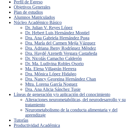
Perfil de Egreso
Objetivos Generales
Plan de estudios
Alumnos Matriculados
Núcleo Académico Básico
Dr. Julian V. Reyes López
Dr. Hebert Luis Hernández Montiel
Dra. Ana Gabriela Hernández Puga
Dra. María del Carmen Mejía Vázquez
Dra. Adriana Jheny Rodríguez Méndez
Dra. Haydé Azeneth Vergara Castañeda
Dr. Nicolás Camacho Calderón
Dr. Ma. Ludivina Robles Osorio
Ma. Elena Villagrán Herrera
Dra. Mónica López Hidalgo
Dra. Nancy Georgina Hernández Chan
Mtra. Lorena García Noguez
Dra. Ana Alicia Sánchez Tusie
Líneas de generación y/o aplicación del conocimiento
Alteraciones neurometabólicas, del neurodesarrollo y su
tratamiento
Neurometabolismo de la conducta alimentaria y del
aprendizaje
Tutorías
Productividad Académica